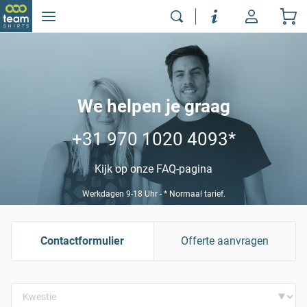
We helpen je graag
+31 970 1020 4093
*
Kijk op onze FAQ-pagina
Werkdagen 9-18 Uhr - * Normaal tarief.
Contactformulier
Offerte aanvragen