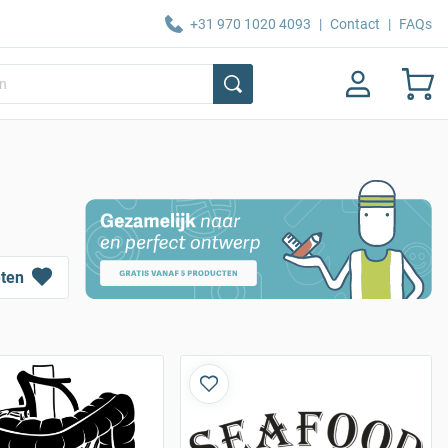
+31 970 1020 4093
|
Contact
|
FAQs
eten