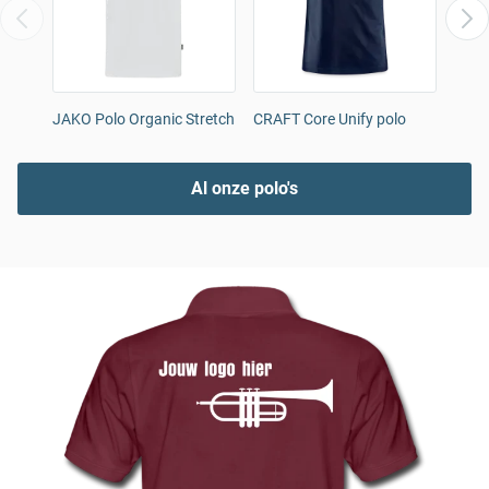
JAKO Polo Organic Stretch
CRAFT Core Unify polo
Mann
the 
Al onze polo's