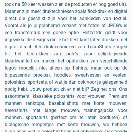
(ook na 50 keer wassen zien de producten er nog goed uit).
Maar er zijn meer druktechnieken zoals flockdruk en digital
direct die geschikt zijn voor het aankleden van textiel.
Vooral als je je polohemd versiert met foto’s of JPEG’s is
een transferdruk een goede optie. Hetzelfde geldt voor
ingewikkelde designs die je het best kunt laten drukken met
digital direct. Alle druktechnieken van TeamShirts zorgen
bij het bedrukken van polo's voor gelijkblijvende
kleurkwaliteit en maken het opdrukken van verschillende
logo’s mogelijk niet alleen op T-shirts, maar ook op de
bijpassende broeken, hoodies, sweatvesten en vesten,
poloshirts, sportsets, of wat je dan ook voor je gelegenheid
nodig hebt. Jouw product zit er niet bij? Zeg het ons! Ons
assortiment: klassieke poloshirts voor vrouwen, Premium
mannen tanktops, baseballshirts met korte mouwen,
herenshirts met lange mouwen, trainingsjacks voor
mannen, sportshirts (perfect om te laten borduren) of
biologische rompertjes met korte mouwen, we hebben
bijna alles wat je poloshirt-brain wil ontwerpen. Ook trendy