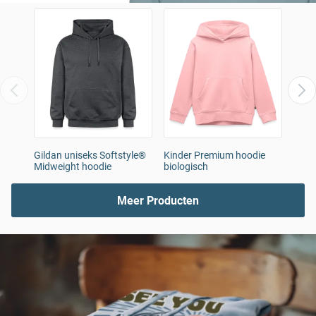
Gildan uniseks Softstyle®
Kinder Premium hoodie
ERIM
Midweight hoodie
biologisch
vrou
Meer Producten