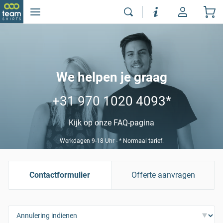
We helpen je graag
+31 970 1020 4093
*
Kijk op onze FAQ-pagina
Werkdagen 9-18 Uhr - * Normaal tarief.
Contactformulier
Offerte aanvragen