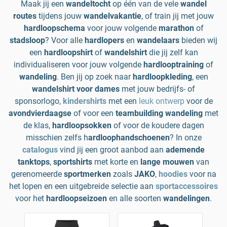
Maak jij een
wandeltocht
op één van de vele
wandel
routes
tijdens jouw
wandelvakantie
, of train jij met jouw
hardloopschema
voor jouw volgende
marathon
of
stadsloop
? Voor alle
hardlopers
en
wandelaars
bieden wij
een
hardloopshirt
of
wandelshirt
die jij zelf kan
individualiseren voor jouw volgende
hardlooptraining
of
wandeling
. Ben jij op zoek naar
hardloopkleding
, een
wandelshirt voor dames
met jouw bedrijfs- of
sponsorlogo,
kindershirts
met een
leuk ontwerp
voor de
avondvierdaagse
of voor een
teambuilding wandeling
met
de klas,
hardloopsokken
of voor de koudere dagen
misschien zelfs h
ardloophandschoenen
? In onze
catalogus
vind jij een groot aanbod aan
ademende
tanktops
,
sportshirts
met korte en
lange mouwen
van
gerenomeerde
sportmerken
zoals
JAKO
,
hoodies
voor na
het lopen en een uitgebreide selectie aan
sportaccessoires
voor het
hardloopseizoen
en alle soorten
wandelingen
.