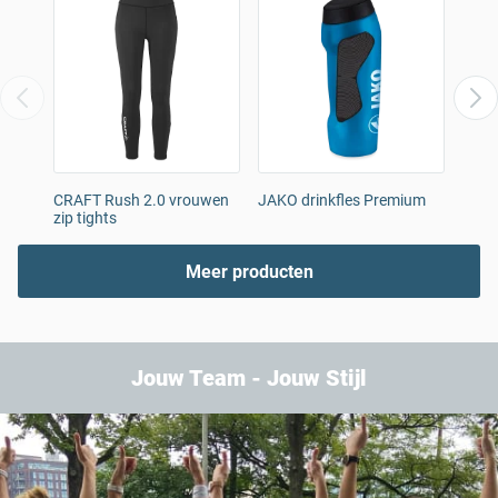
CRAFT Rush 2.0 vrouwen
JAKO drinkfles Premium
JAKO
zip tights
paar
Meer producten
Jouw Team - Jouw Stijl