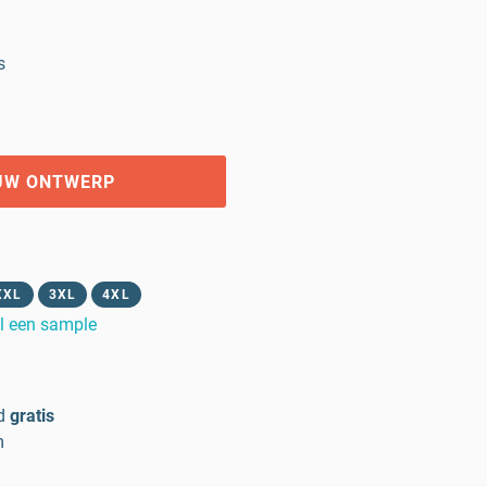
s
UW ONTWERP
XXL
3XL
4XL
l een sample
d
gratis
m