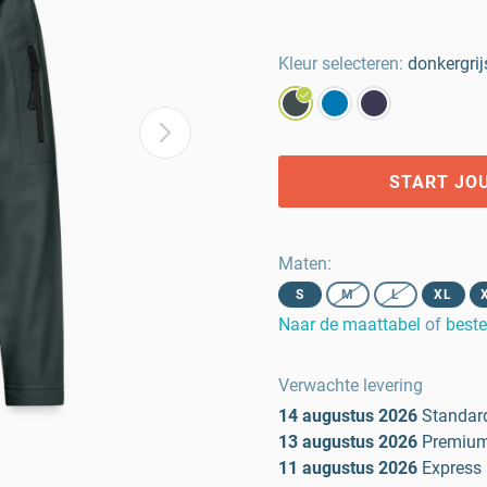
Kleur selecteren:
donkergrij
START JO
Maten
:
S
M
L
XL
Naar de maattabel
of
beste
Verwachte levering
14 augustus 2026
Standar
13 augustus 2026
Premiu
11 augustus 2026
Express