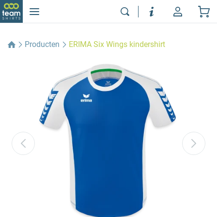
Producten
ERIMA Six Wings kindershirt