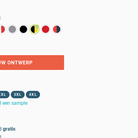
l
UW ONTWERP
XXL
3XL
4XL
l een sample
d
gratis
m