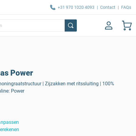
+31 970 1020 4093
|
Contact
|
FAQs
jas Power
honingraatstructuur | Zijzakken met ritssluiting | 100%
mline: Power
anpassen
berekenen