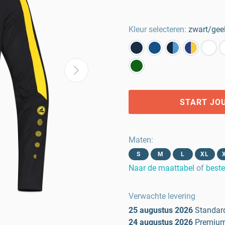
Kleur selecteren:
zwart/gee
START JO
Maten
:
S
M
L
XL
Naar de maattabel
of
beste
Verwachte levering
25 augustus 2026
Standar
24 augustus 2026
Premiu