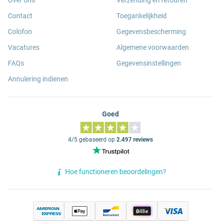
Over ons
Verzending en retouren
Contact
Toegankelijkheid
Colofon
Gegevensbescherming
Vacatures
Algemene voorwaarden
FAQs
Gegevensinstellingen
Annulering indienen
Goed
4/5 gebaseerd op
2.497 reviews
Hoe functioneren beoordelingen?