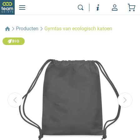
Producten
Gymtas van ecologisch katoen
BIO