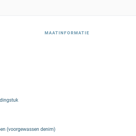
MAATINFORMATIE
edingstuk
oen (voorgewassen denim)