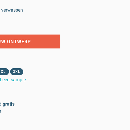
w verwassen
UW ONTWERP
XXL
3XL
l een sample
d
gratis
m