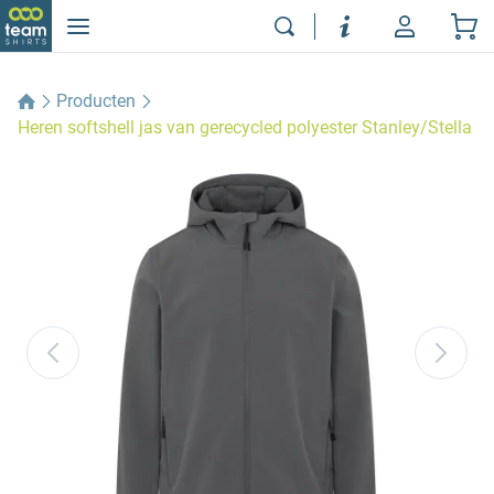
Producten
Heren softshell jas van gerecycled polyester Stanley/Stella