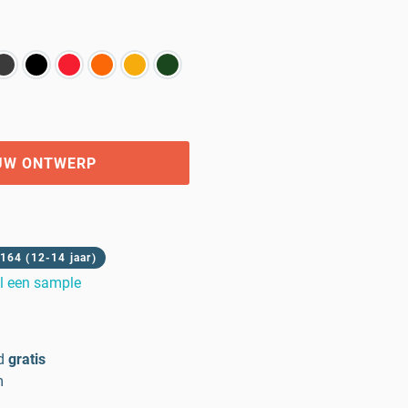
UW ONTWERP
164 (12-14 jaar)
l een sample
d
gratis
m