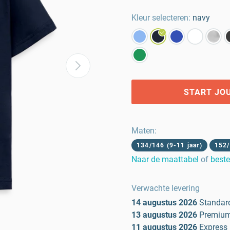
Kleur selecteren:
navy
START JO
Maten
:
134/146 (9-11 jaar)
152/
Naar de maattabel
of
beste
Verwachte levering
14 augustus 2026
Standar
13 augustus 2026
Premiu
11 augustus 2026
Express