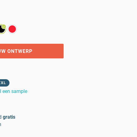
UW ONTWERP
XXL
l een sample
d
gratis
m