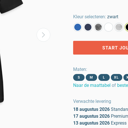
Kleur selecteren:
zwart
START JO
Maten
:
S
M
L
XL
Naar de maattabel
of
beste
Verwachte levering
18 augustus 2026
Standar
17 augustus 2026
Premiu
13 augustus 2026
Express