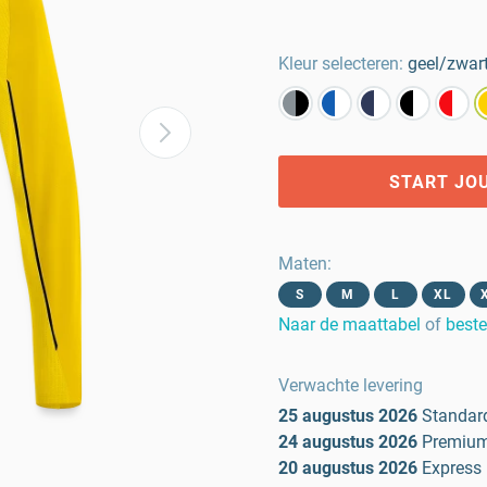
Kleur selecteren:
geel/zwar
START JO
Maten
:
S
M
L
XL
Naar de maattabel
of
beste
Verwachte levering
25 augustus 2026
Standar
24 augustus 2026
Premiu
20 augustus 2026
Express