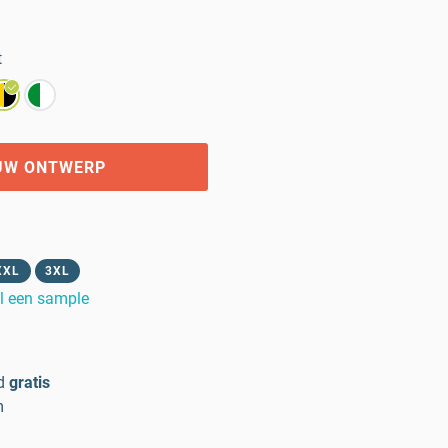
t
UW ONTWERP
XXL
3XL
l een sample
d
gratis
m