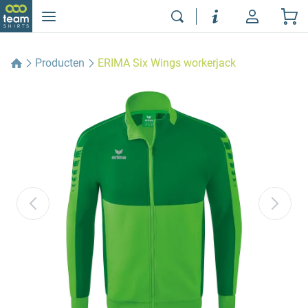
Producten
ERIMA Six Wings workerjack