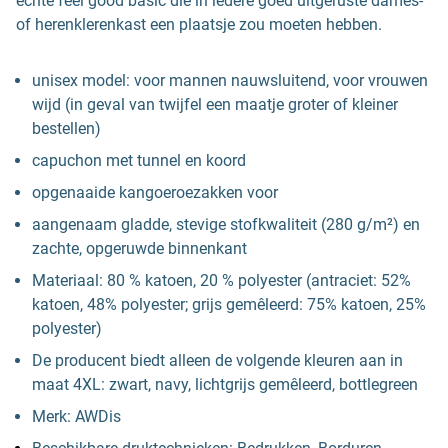
echte feel good basic die in iedere goed uitgeruste dames-
of herenklerenkast een plaatsje zou moeten hebben.
unisex model: voor mannen nauwsluitend, voor vrouwen
wijd (in geval van twijfel een maatje groter of kleiner
bestellen)
capuchon met tunnel en koord
opgenaaide kangoeroezakken voor
aangenaam gladde, stevige stofkwaliteit (280 g/m²) en
zachte, opgeruwde binnenkant
Materiaal: 80 % katoen, 20 % polyester (antraciet: 52%
katoen, 48% polyester; grijs gemêleerd: 75% katoen, 25%
polyester)
De producent biedt alleen de volgende kleuren aan in
maat 4XL: zwart, navy, lichtgrijs gemêleerd, bottlegreen
Merk: AWDis