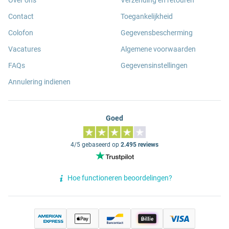
Over ons
Verzending en retouren
Contact
Toegankelijkheid
Colofon
Gegevensbescherming
Vacatures
Algemene voorwaarden
FAQs
Gegevensinstellingen
Annulering indienen
Goed
4/5 gebaseerd op
2.495 reviews
Hoe functioneren beoordelingen?