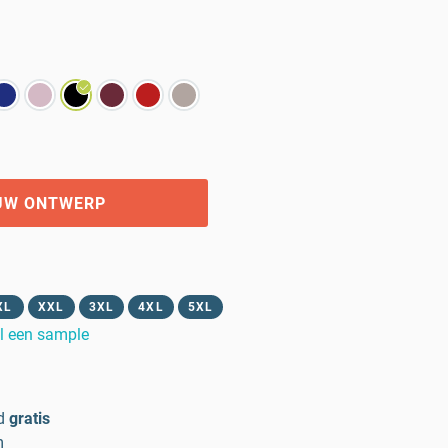
UW ONTWERP
XL
XXL
3XL
4XL
5XL
l een sample
d
gratis
m