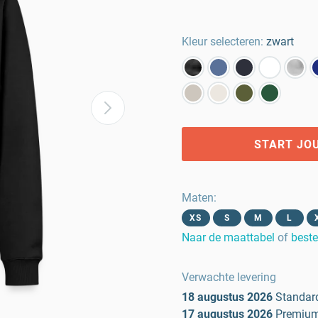
Kleur selecteren:
zwart
START JO
Maten
:
XS
S
M
L
Naar de maattabel
of
beste
Verwachte levering
18 augustus 2026
Standar
17 augustus 2026
Premiu