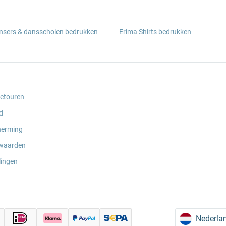
ansers & dansscholen bedrukken
Erima Shirts bedrukken
retouren
d
herming
waarden
lingen
Nederla