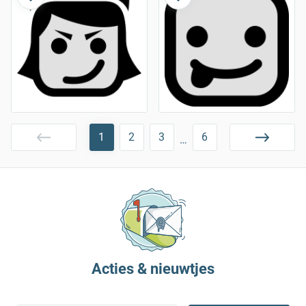
1
2
3
6
…
Acties & nieuwtjes