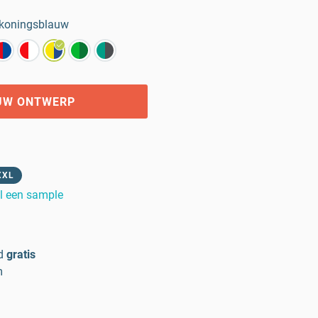
koningsblauw
UW ONTWERP
XXL
l een sample
d
gratis
m