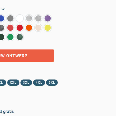
auw
UW ONTWERP
XL
XXL
3XL
4XL
5XL
d
gratis