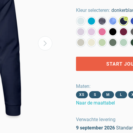
Kleur selecteren:
donkerbl
START JO
Maten
:
XS
S
M
L
Naar de maattabel
Verwachte levering
9 september 2026
Standar