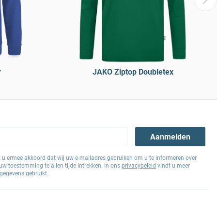
r
JAKO Ziptop Doubletex
Aanmelden
at u ermee akkoord dat wij uw e-mailadres gebruiken om u te informeren over
w toestemming te allen tijde intrekken. In ons
privacybeleid
vindt u meer
gegevens gebruikt.